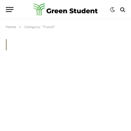
»
Home
Category: "Travel"
BROWSING:
TRAVEL