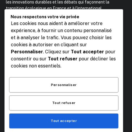
les innovations durables et les débats qui façonnent la
transition écologique en France et à l’international.
Fondateur : Kamil Makhloufi – Etudiant BBS Kedge BS
Nous respectons votre vie privée
Contact :
0033651583318
Les cookies nous aident à améliorer votre
Email :
contact@mediagreenstudent.com
expérience, à fournir un contenu personnalisé
et à analyser le trafic. Vous pouvez choisir les
cookies à autoriser en cliquant sur
Personnaliser
. Cliquez sur
Tout accepter
pour
consentir ou sur
Tout refuser
pour décliner les
cookies non essentiels.
Kit Média
Télécharger
Personnaliser
Tout refuser
Tout accepter
© 2026 Media Green Student.