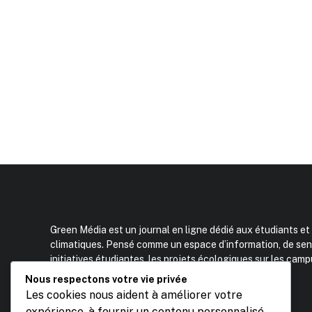
Green Média est un journal en ligne dédié aux étudiants 
climatiques. Pensé comme un espace d’information, de sensi
initiatives étudiantes, les projets écologiques sur les cam
transition écologique en France et à l’international.
Nous respectons votre vie privée
Fondateur : Kamil Makhloufi – Etudiant BBS Kedge BS
Les cookies nous aident à améliorer votre
Contact :
0033651583318
expérience, à fournir un contenu personnalisé