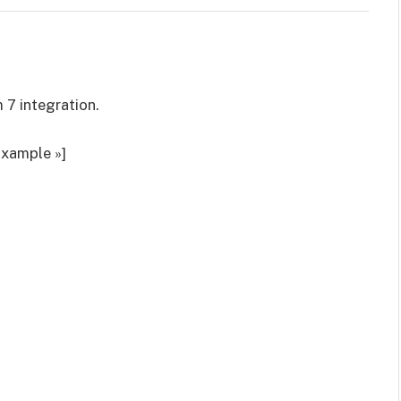
 7 integration.
Example »]